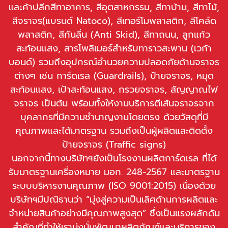
และค้าปลีกสีทาอาคาร, สีอุตสาหกรรม, สีทาบ้าน, สีทาไม้,
สีจราจร(แบรนด์ Natoco), สีเทอร์โมพลาสติก, สีโคล์ด
พลาสติก, สีกันลื่น (Anti Skid), สีทาถนน, ลูกแก้ว
สะท้อนแสง, สารโพลิเมอร์สำหรับทาราวสะพาน (เวก้า
บอนด์) รวมถึงอุปกรณ์อำนวยความปลอดภัยด้านจราจร
ต่างๆ เช่น การ์ดเรล (Guardrails), ป้ายจราจร, หมุด
สะท้อนแสง, เป้าสะท้อนแสง, กรวยจราจร, สัญญาณไฟ
จราจร เป็นต้น พร้อมทั้งให้งานบริการตีเส้นจราจรจาก
บุคลากรที่มีความชำนาญงานโดยตรง ด้วยวัสดุที่มี
คุณภาพและได้มาตรฐาน รวมถึงเป็นผู้ผลิตและติดตั้ง
ป้ายจราจร (Traffic signs)
นอกจากนี้ทางบริษัทฯยังเป็นโรงงานผลิตการ์ดเรล ที่ได้
รับมาตรฐานเครื่องหมาย มอก. 248-2567 และมาตรฐาน
ระบบบริหารงานคุณภาพ (ISO 9001:2015) เนื่องด้วย
บริษัทฯมีปณิธานว่า “มุ่งสู่ความเป็นเลิศด้านการผลิตและ
จำหน่ายสินค้าอย่างมีคุณภาพสูงสุด” ซึ่งเป็นแรงผลักดัน
สำคัญที่ทำให้เรามุ่งมั่นพัฒนาผลิตภัณฑ์และบริการของ