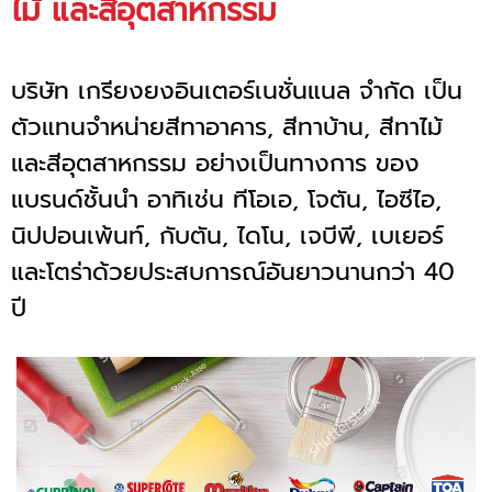
ไม้ และสีอุตสาหกรรม
บริษัท เกรียงยงอินเตอร์เนชั่นแนล จำกัด เป็น
ตัวแทนจำหน่ายสีทาอาคาร, สีทาบ้าน, สีทาไม้
และสีอุตสาหกรรม อย่างเป็นทางการ ของ
แบรนด์ชั้นนำ อาทิเช่น ทีโอเอ, โจตัน, ไอซีไอ,
นิปปอนเพ้นท์, กับตัน, ไดโน, เจบีพี, เบเยอร์
และโตร่าด้วยประสบการณ์อันยาวนานกว่า 40
ปี